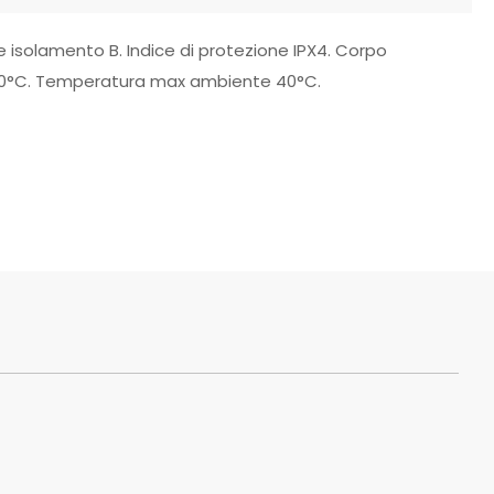
e isolamento B. Indice di protezione IPX4. Corpo
o 60°C. Temperatura max ambiente 40°C.
9,5 kg
42 × 22 × 23 cm
356-CJCT
ND
SI
ND
SI