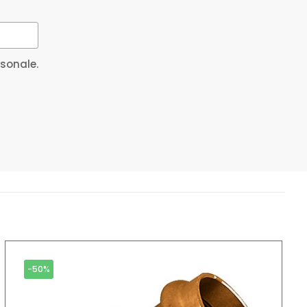
rsonale.
-50%