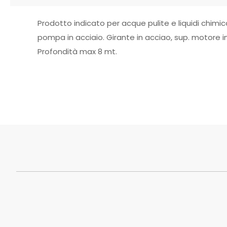
Prodotto indicato per acque pulite e liquidi chimi
pompa in acciaio. Girante in acciao, sup. motore
Profondità max 8 mt.
Peso
0,0 su 5
Dimensioni
Eccelle
Ottimo
Mastro
Buono
Scarso
Caratteristica
Pessim
Colore
Inclusi_nel_set
Non ci 
Materiale
Il tuo v
Richiede_monta