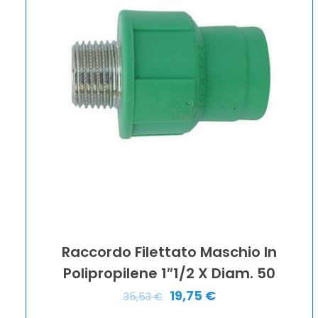
Raccordo Filettato Maschio In
Polipropilene 1″1/2 X Diam. 50
19,75
€
35,53
€