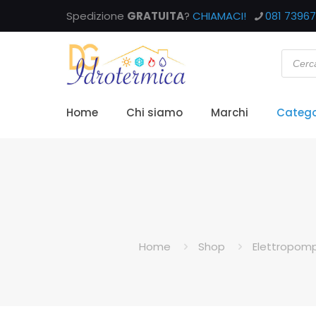
Spedizione
GRATUITA
?
CHIAMACI!
081 7396
Home
Chi siamo
Marchi
Catego
Home
Shop
Elettropomp