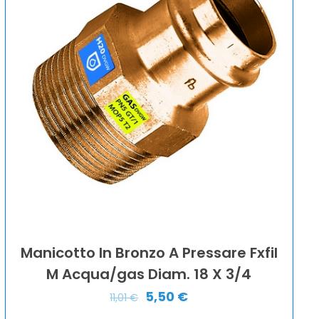
Manicotto In Bronzo A Pressare Fxfil
M Acqua/gas Diam. 18 X 3/4
5,50
€
11,01
€