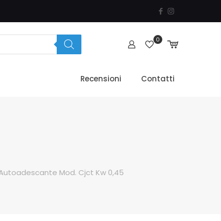
0
Recensioni
Contatti
Autoadescante Mod. Cjct Kw 0,45