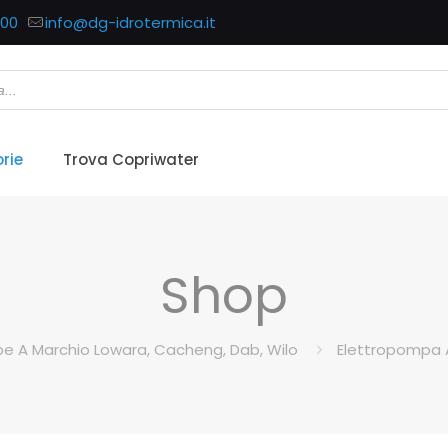
700
info@dg-idrotermica.it
rie
Trova Copriwater
Shop
e A Marchio Lowara, Cacheng, Dab, Wilo
Elettropompa 