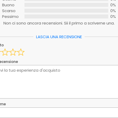
Buono
0%
recensione
Scarso
0%
Pessimo
0%
Non ci sono ancora recensioni. Sii il primo a scriverne una.
y
LASCIA UNA RECENSIONE
oto
y_1
nome
recensione
ndirizzo email
sta recensione è reale e si basa sulla mia esperienza pe
nome
ia la tua recensione