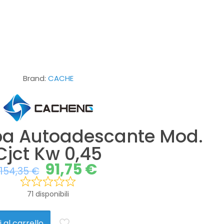
Brand:
CACHE
pa Autoadescante Mod.
Cjct Kw 0,45
91,75
€
154,35
€
71 disponibili
 al carrello