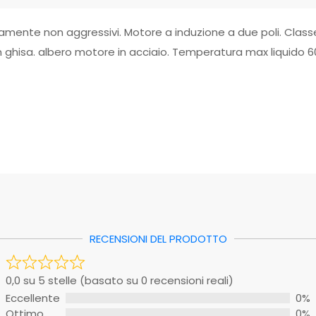
camente non aggressivi. Motore a induzione a due poli. Class
 in ghisa. albero motore in acciaio. Temperatura max liquid
 stelle (basato su 0 recensioni reali)
EAN: 8033408949895
nte
0%
Scheda tecnica 1
0%
0%
0%
o
0%
RECENSIONI DEL PRODOTTO
sono ancora recensioni. Sii il primo a scriverne una.
0,0 su 5 stelle (basato su 0 recensioni reali)
Eccellente
0%
oto
ggio
Ottimo
0%