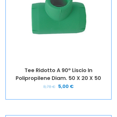
Tee Ridotto A 90° Liscio In
Polipropilene Diam. 50 X 20 X 50
5,00
€
8,78
€