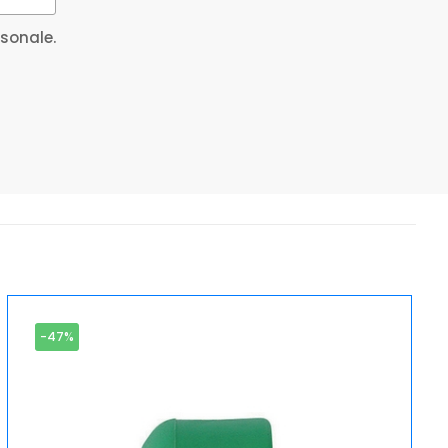
rsonale.
-47%