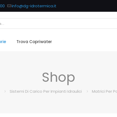
700
info@dg-idrotermica.it
rie
Trova Copriwater
Shop
Sistemi Di Carico Per Impianti Idraulici
Matrici Per P