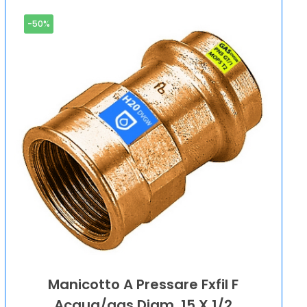
-50%
Manicotto A Pressare Fxfil F
Acqua/gas Diam. 15 X 1/2