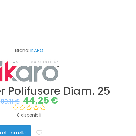
Brand:
IKARO
er Polifusore Diam. 25
44,25
€
80,11
€
8 disponibili
 al carrello