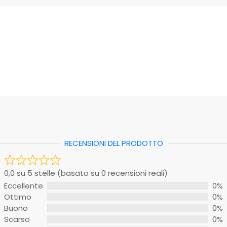
 stelle (basato su 0 recensioni reali)
EAN: 8033408017518
nte
0%
ento non ci sono schede tecniche disponibili per questo pr
0%
0%
0%
o
0%
RECENSIONI DEL PRODOTTO
ggio
sono ancora recensioni. Sii il primo a scriverne una.
0,0 su 5 stelle (basato su 0 recensioni reali)
Eccellente
0%
oto
Ottimo
0%
Buono
0%
recensione
Scarso
0%