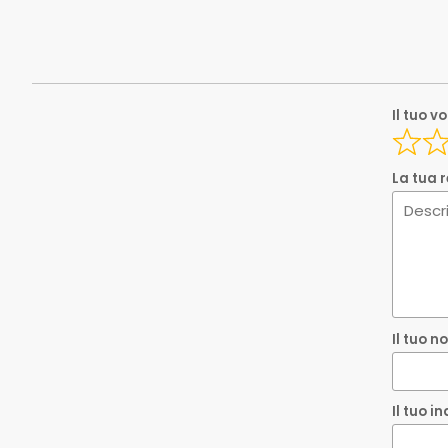
Spedizione_eba
Spedizione_eba
Ean
Il tuo v
EAN
Il tuo 
La tua 
Il tuo i
Que
Il tuo 
Inv
Il tuo i