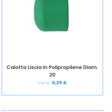
Calotta Liscia In Polipropilene Diam.
20
0,25
€
0,47
€