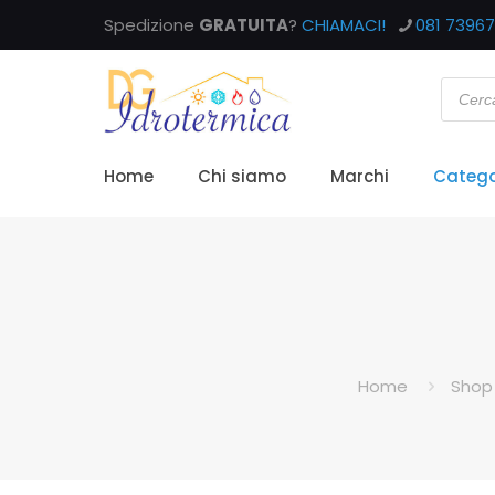
Spedizione
GRATUITA
?
CHIAMACI!
081 7396
Home
Chi siamo
Marchi
Catego
Home
Shop