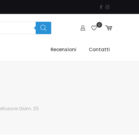
0
Recensioni
Contatti
olifusore Diam. 25