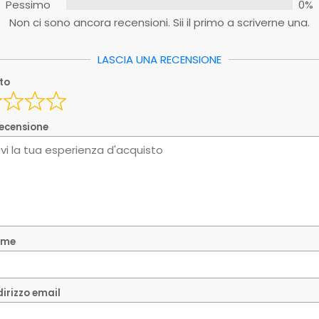
y
Pessimo
0%
Non ci sono ancora recensioni. Sii il primo a scriverne una.
y_1
LASCIA UNA RECENSIONE
oto
nome
recensione
ndirizzo email
sta recensione è reale e si basa sulla mia esperienza pe
nome
ia la tua recensione
ndirizzo email