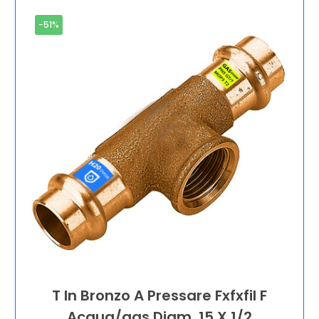
-51%
T In Bronzo A Pressare Fxfxfil F
Acqua/gas Diam. 15 X 1/2