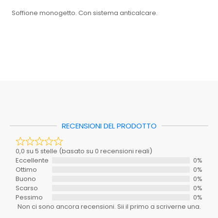
Soffione monogetto. Con sistema anticalcare.
Mastro
110-12617
0,0 su 5 stelle (basato su 0 recensioni reali)
EAN: 8033408854816
Eccellente
0%
Caratteristica
Al momento non ci sono schede tecniche disponibili per
Ottimo
0%
questo prodotto.
Buono
0%
Colore
ND
Scarso
0%
Inclusi_nel_set
SI
Pessimo
0%
Materiale
ND
Non ci sono ancora recensioni. Sii il primo a scriverne una.
RECENSIONI DEL PRODOTTO
Richiede_montaggio
SI
Stanza
BAGNO
Il tuo voto
0,0 su 5 stelle (basato su 0 recensioni reali)
Tipo
Eccellente
0%
Ottimo
0%
La tua recensione
Serie
ND
Buono
0%
Scarso
0%
Spedizione_ebay
0.00
Pessimo
0%
Non ci sono ancora recensioni. Sii il primo a scriverne una.
Spedizione_ebay_1
0.00