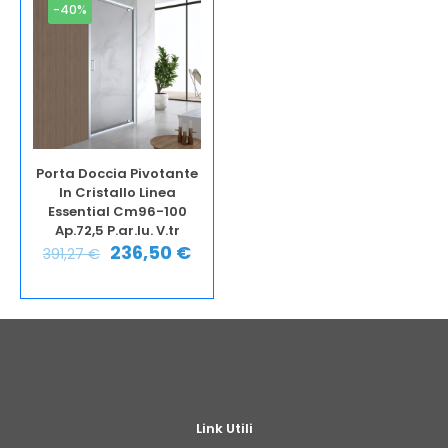
-40%
Porta Doccia Pivotante
In Cristallo Linea
Essential Cm96-100
Ap.72,5 P.ar.lu. V.tr
236,50
€
391,27
€
Link Utili