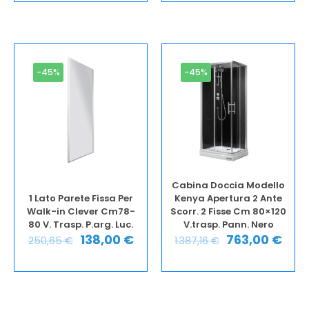
-45%
-45%
Cabina Doccia Modello
1 Lato Parete Fissa Per
Kenya Apertura 2 Ante
Walk-in Clever Cm78-
Scorr. 2 Fisse Cm 80×120
80 V. Trasp. P.arg. Luc.
V.trasp. Pann. Nero
138,00
€
763,00
€
250,65
€
1.387,16
€