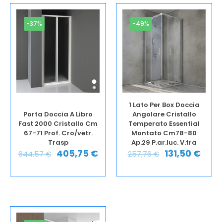
-37%
-49%
1 Lato Per Box Doccia
Porta Doccia A Libro
Angolare Cristallo
Fast 2000 Cristallo Cm
Temperato Essential
67-71 Prof. Cro/vetr.
Montato Cm78-80
Trasp
Ap.29 P.ar.luc. V.tra
405,75
€
131,50
€
644,57
€
257,76
€