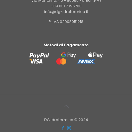
Via Marittima, 40 - 80055 Portici (NA)
+39 081 7396700
info@dg-idrotermica.it
P. IVA 02908051218
Metodi di Pagamento
DG Idrotermica © 2024