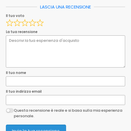
Ean
8033408854816
LASCIA UNA RECENSIONE
Il tuo nome
Il tuo voto
EAN
8033408854816
Il tuo indirizzo email
La tua recensione
Questa recensione è reale e si basa sulla mia esperienza
personale.
Invia la tua recensione
Il tuo nome
Il tuo indirizzo email
Questa recensione è reale e si basa sulla mia esperienza
personale.
Invia la tua recensione