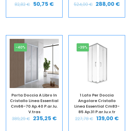
50,75
€
288,00
€
82,82
€
524,00
€
-40%
-39%
Porta Doccia A Libro In
1 Lato Per Doccia
Cristallo Linea Essential
Angolare Cristallo
Cm66-70 Ap.40 P.ar.lu.
Linea Essential Cm83-
V.tras
85 Ap.31 P.ar.lu.v.tr
235,25
€
139,00
€
389,29
€
227,78
€