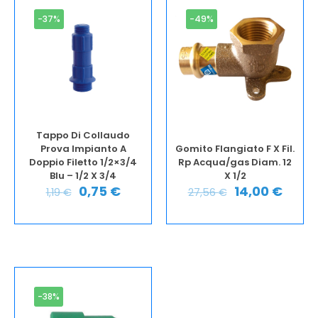
-37%
-49%
Tappo Di Collaudo
Prova Impianto A
Gomito Flangiato F X Fil.
Doppio Filetto 1/2×3/4
Rp Acqua/gas Diam. 12
Blu – 1/2 X 3/4
X 1/2
0,75
€
14,00
€
1,19
€
27,56
€
-38%