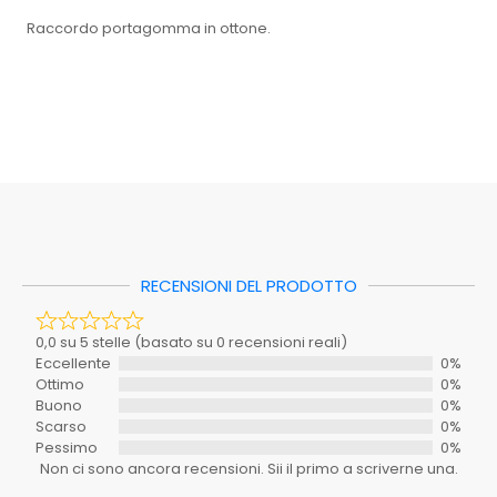
Raccordo portagomma in ottone.
Dimensioni
9 × 2 × 5 cm
0,0 su 5 stelle (basato su 0 recensioni reali)
EAN: 8033408038247
Eccellente
0%
Mastro
354-302
Ottimo
0%
Scheda tecnica 1
Buono
0%
Caratteristica
Scarso
0%
Colore
ND
Pessimo
0%
Inclusi_nel_set
SI
Non ci sono ancora recensioni. Sii il primo a scriverne una.
RECENSIONI DEL PRODOTTO
Materiale
ND
Richiede_montaggio
SI
Il tuo voto
0,0 su 5 stelle (basato su 0 recensioni reali)
Stanza
BAGNO
Eccellente
0%
Ottimo
0%
La tua recensione
Tipo
Buono
0%
Scarso
0%
Serie
ND
Pessimo
0%
Non ci sono ancora recensioni. Sii il primo a scriverne una.
Spedizione_ebay
0.00