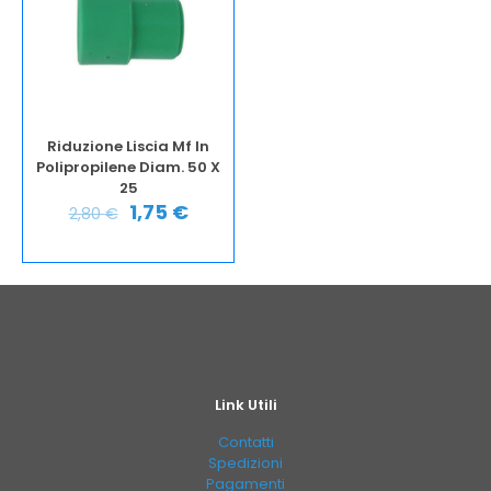
Riduzione Liscia Mf In
Polipropilene Diam. 50 X
25
1,75
€
2,80
€
Link Utili
Contatti
Spedizioni
Pagamenti