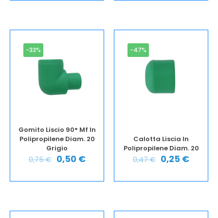
-33%
-47%
Gomito Liscio 90° Mf In
Polipropilene Diam. 20
Calotta Liscia In
Grigio
Polipropilene Diam. 20
0,50
€
0,25
€
0,75
€
0,47
€