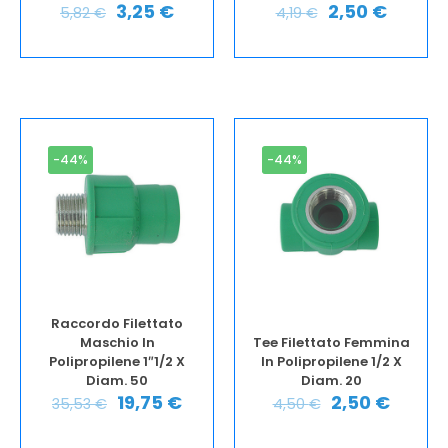
3,25
€
2,50
€
5,82
€
4,19
€
-44%
-44%
Raccordo Filettato
Maschio In
Tee Filettato Femmina
Polipropilene 1″1/2 X
In Polipropilene 1/2 X
Diam. 50
Diam. 20
19,75
€
2,50
€
35,53
€
4,50
€