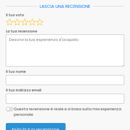
Spedizione_ebay_1
0.00
LASCIA UNA RECENSIONE
Il tuo nome
Il tuo voto
Ean
8033408038247
EAN
8033408038247
Il tuo indirizzo email
La tua recensione
Questa recensione è reale e si basa sulla mia esperienza
personale.
Invia la tua recensione
Il tuo nome
Il tuo indirizzo email
Questa recensione è reale e si basa sulla mia esperienza
personale.
Invia la tua recensione