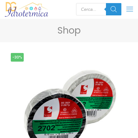
Shop
-30%