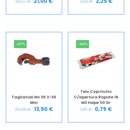
21,00
€
2,25
€
39,27
€
3,90
€
-47%
-44%
Telo Copritutto
Tagliatubi Mc 35 3-35
C/apertura Rapida 16
Mm
M2 Hdpe 110 Gr
13,50
€
0,75
€
25,59
€
1,35
€