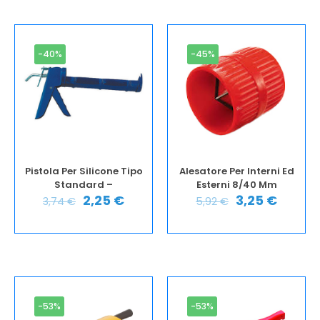
-40%
-45%
Pistola Per Silicone Tipo
Alesatore Per Interni Ed
Standard –
Esterni 8/40 Mm
2,25
€
3,25
€
3,74
€
5,92
€
-53%
-53%