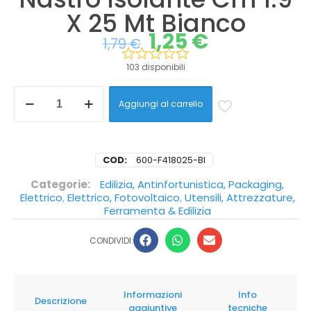
X 25 Mt Bianco
1,25
€
1,79
€
103 disponibili
Aggiungi al carrello
COD:
600-F418025-BI
Categorie:
Edilizia, Antinfortunistica, Packaging,
Elettrico
,
Elettrico, Fotovoltaico
,
Utensili, Attrezzature,
Ferramenta & Edilizia
CONDIVIDI:
Informazioni
Info
Descrizione
aggiuntive
tecniche