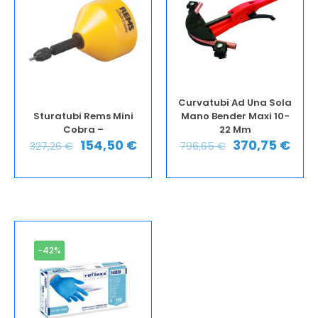
Curvatubi Ad Una Sola
Sturatubi Rems Mini
Mano Bender Maxi 10-
Cobra –
22 Mm
154,50
€
370,75
€
327,26
€
796,65
€
-42%