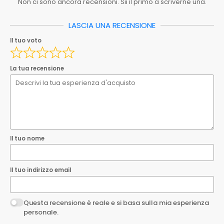
Non ci sono ancora recensioni. Sii il primo a scriverne una.
Serie
ND
Spedizione_ebay
0.00
LASCIA UNA RECENSIONE
Il tuo nome
Il tuo voto
Spedizione_ebay_1
0.00
Ean
8033408127132
Il tuo indirizzo email
La tua recensione
EAN
8033408127132
Questa recensione è reale e si basa sulla mia esperienza
personale.
Invia la tua recensione
Il tuo nome
Il tuo indirizzo email
Questa recensione è reale e si basa sulla mia esperienza
personale.