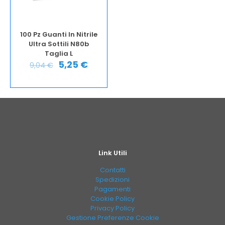
100 Pz Guanti In Nitrile
Ultra Sottili N80b
Taglia L
5,25
€
9,04
€
Link Utili
Contatti
Spedizioni
Pagamenti
Cookie Policy
Privacy Policy
Gestione Preferenze Cookie