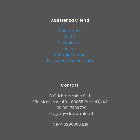
Assistenza Clienti
Dashboard
Ordini
Downloads
Indirizzi
Dettagli Account
Password Dimenticata
Contatti
D.G. Idrotermica S.r.l.
Via Marittima, 40 - 80055 Portici (NA)
+39 081 7396700
info@dg-idrotermica.it
P. IVA 02908051218