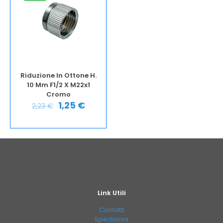
Riduzione In Ottone H.
10 Mm F1/2 X M22x1
Cromo
1,25
€
2,23
€
Link Utili
Contatti
Spedizioni