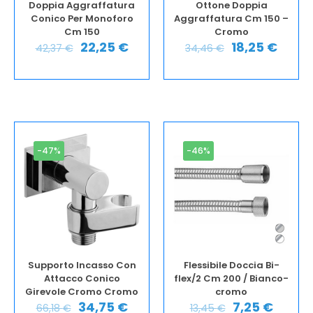
Doppia Aggraffatura
Ottone Doppia
Conico Per Monoforo
Aggraffatura Cm 150 –
Cm 150
Cromo
22,25
€
18,25
€
42,37
€
34,46
€
-47%
-46%
Supporto Incasso Con
Flessibile Doccia Bi-
Attacco Conico
flex/2 Cm 200 / Bianco-
Girevole Cromo Cromo
cromo
34,75
€
7,25
€
66,18
€
13,45
€