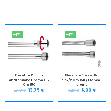
-47%
-47%
Flessibile Doccia
Flessibile Doccia Bi-
Antitorsione Cromo Lux
flex/2 Cm 150 / Bianco-
Cm 150
cromo
13,75
€
6,00
€
26,19
€
11,29
€