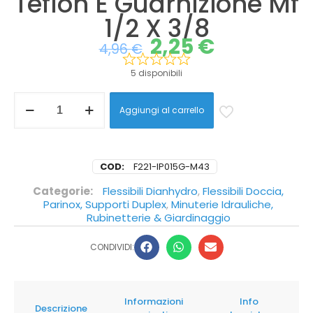
Teflon E Guarnizione Mf
1/2 X 3/8
2,25
€
4,96
€
5 disponibili
Aggiungi al carrello
COD:
F221-IP015G-M43
Categorie:
Flessibili Dianhydro
,
Flessibili Doccia,
Parinox, Supporti Duplex
,
Minuterie Idrauliche,
Rubinetterie & Giardinaggio
CONDIVIDI:
Informazioni
Info
Descrizione