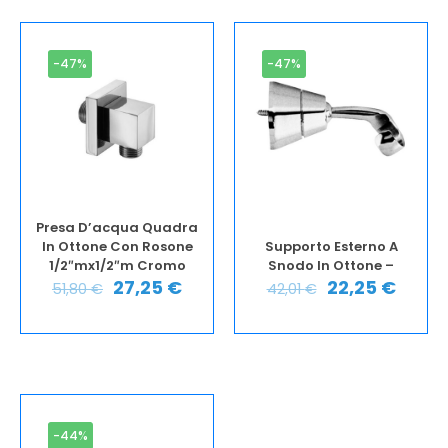
-47%
-47%
Presa D’acqua Quadra
In Ottone Con Rosone
Supporto Esterno A
1/2″mx1/2″m Cromo
Snodo In Ottone –
27,25
€
22,25
€
51,80
€
42,01
€
-44%