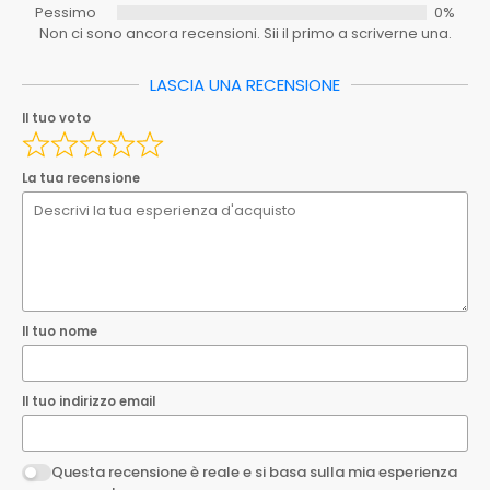
Spedizione_ebay
0.00
Pessimo
0%
Non ci sono ancora recensioni. Sii il primo a scriverne una.
Spedizione_ebay_1
0.00
Ean
8033408912707
LASCIA UNA RECENSIONE
Il tuo nome
Il tuo voto
EAN
8033408912707
Il tuo indirizzo email
La tua recensione
Questa recensione è reale e si basa sulla mia esperienza
personale.
Invia la tua recensione
Il tuo nome
Il tuo indirizzo email
Questa recensione è reale e si basa sulla mia esperienza