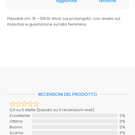
aggiuntive
tecniche
Flessibili cm. 15 – DN 10. Mod. Lux prolungato, con anello sul
maschio e guarnizione sul lato femmina.
Mastro
F221-IP015G
0,0 su 5 stelle (basato su 0 recensioni reali)
EAN: 8033408912707
Eccellente
0%
Caratteristica
Ottimo
0%
Scheda tecnica 1
Buono
0%
Colore
ND
Scarso
0%
Inclusi_nel_set
SI
Pessimo
0%
Materiale
ND
Non ci sono ancora recensioni. Sii il primo a scriverne una.
RECENSIONI DEL PRODOTTO
Richiede_montaggio
SI
Stanza
BAGNO
Il tuo voto
0,0 su 5 stelle (basato su 0 recensioni reali)
Tipo
Eccellente
0%
Ottimo
0%
La tua recensione
Serie
ND
Buono
0%
Scarso
0%