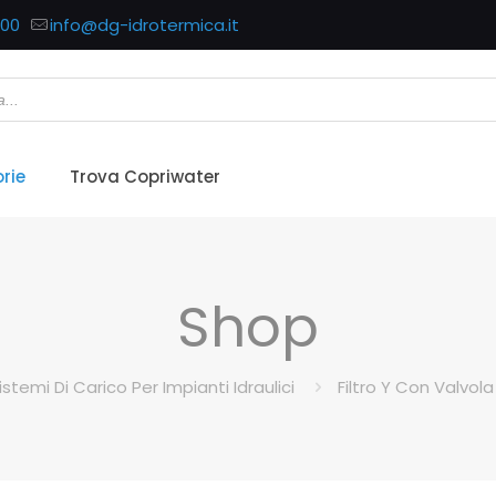
700
info@dg-idrotermica.it
rie
Trova Copriwater
Shop
istemi Di Carico Per Impianti Idraulici
Filtro Y Con Valvola