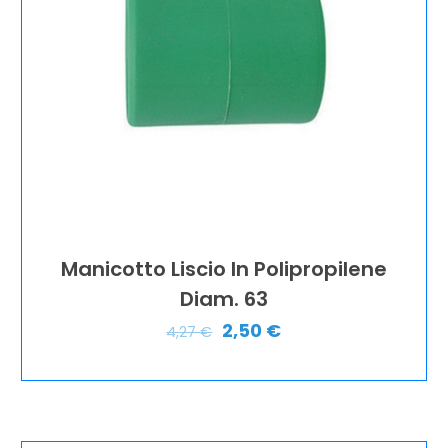
Manicotto Liscio In Polipropilene
Diam. 63
2,50
€
4,27
€