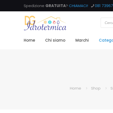
Spedizione
GRATUITA
?
CHIAMACI!
081 7396
Home
Chi siamo
Marchi
Catego
Home
Shop
S