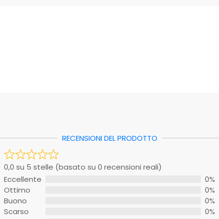
 stelle (basato su 0 recensioni reali)
EAN: 8033408913322
nte
0%
Scheda tecnica 1
0%
0%
0%
o
0%
RECENSIONI DEL PRODOTTO
sono ancora recensioni. Sii il primo a scriverne una.
0,0 su 5 stelle (basato su 0 recensioni reali)
Eccellente
0%
oto
ggio
Ottimo
0%
Buono
0%
recensione
Scarso
0%