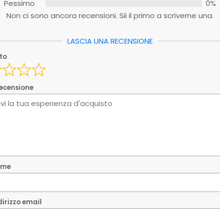
Pessimo
0%
Non ci sono ancora recensioni. Sii il primo a scriverne una.
y
LASCIA UNA RECENSIONE
oto
y_1
nome
recensione
ndirizzo email
sta recensione è reale e si basa sulla mia esperienza pe
nome
ia la tua recensione
ndirizzo email