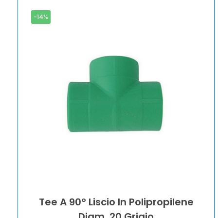
-14%
Tee A 90° Liscio In Polipropilene
Diam. 20 Grigio