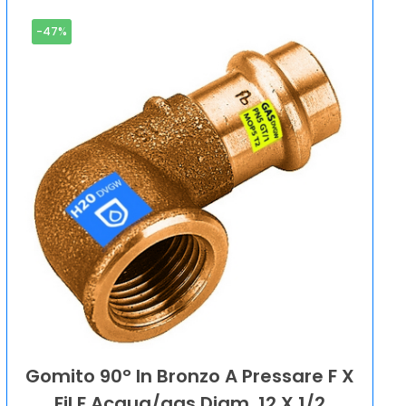
-47%
Gomito 90° In Bronzo A Pressare F X
Fil F Acqua/gas Diam. 12 X 1/2