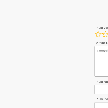
Tipo
Serie
Spedizione_eba
Il tuo v
Spedizione_eba
Il tuo 
Ean
La tua 
EAN
Il tuo i
Que
Il tuo 
Inv
Il tuo i