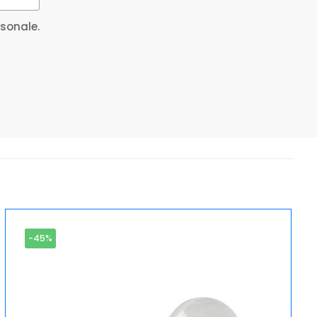
rsonale.
-45%