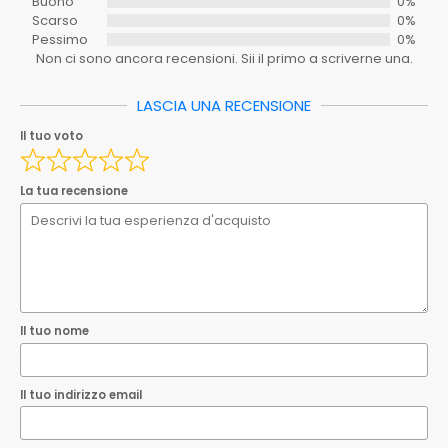
Buono
0%
Scarso
0%
Tipo
Pessimo
0%
Non ci sono ancora recensioni. Sii il primo a scriverne una.
Serie
ND
Spedizione_ebay
0.00
LASCIA UNA RECENSIONE
Il tuo nome
Il tuo voto
Spedizione_ebay_1
0.00
Ean
8033408146409
Il tuo indirizzo email
La tua recensione
EAN
8033408146409
Questa recensione è reale e si basa sulla mia esperienza
personale.
Invia la tua recensione
Il tuo nome
Il tuo indirizzo email