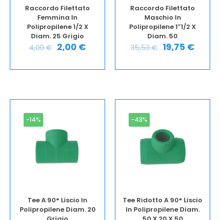
Raccordo Filettato
Raccordo Filettato
Femmina In
Maschio In
Polipropilene 1/2 X
Polipropilene 1″1/2 X
Diam. 25 Grigio
Diam. 50
2,00
€
19,75
€
4,00
€
35,53
€
-14%
-43%
Tee A 90° Liscio In
Tee Ridotto A 90° Liscio
Polipropilene Diam. 20
In Polipropilene Diam.
Grigio
50 X 20 X 50