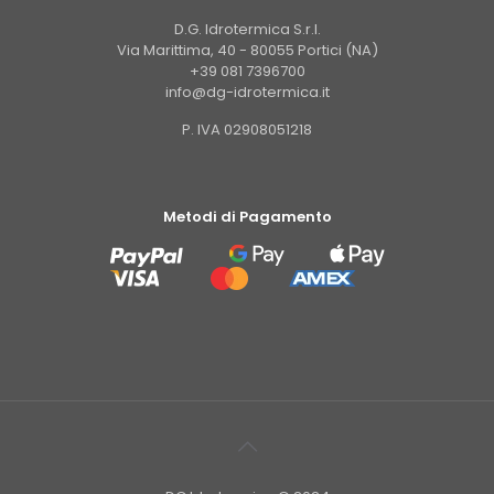
D.G. Idrotermica S.r.l.
Via Marittima, 40 - 80055 Portici (NA)
+39 081 7396700
info@dg-idrotermica.it
P. IVA 02908051218
Metodi di Pagamento