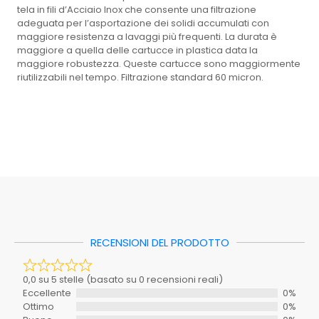
tela in fili d’Acciaio Inox che consente una filtrazione
adeguata per l’asportazione dei solidi accumulati con
maggiore resistenza a lavaggi più frequenti. La durata è
maggiore a quella delle cartucce in plastica data la
maggiore robustezza. Queste cartucce sono maggiormente
riutilizzabili nel tempo. Filtrazione standard 60 micron.
Peso
0,082 kg
0,0 su 5 stelle (basato su 0 recensioni reali)
EAN: 8033408146409
Eccellente
0%
Dimensioni
25 × 6 × 6 cm
Ottimo
0%
Scheda tecnica 1
Buono
0%
Mastro
353-E256
Scarso
0%
Caratteristica
Pessimo
0%
Colore
ND
Non ci sono ancora recensioni. Sii il primo a scriverne una.
RECENSIONI DEL PRODOTTO
Inclusi_nel_set
SI
Materiale
ND
Il tuo voto
0,0 su 5 stelle (basato su 0 recensioni reali)
Richiede_montaggio
SI
Eccellente
0%
Ottimo
0%
La tua recensione
Stanza
BAGNO