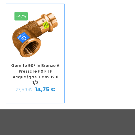
-47%
Gomito 90° In Bronzo A
Pressare F X Fil F
Acqua/gas Diam. 12 X
1/2
14,75
€
27,59
€