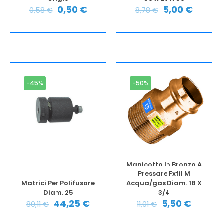
0,50
€
5,00
€
0,58
€
8,78
€
-45%
-50%
Manicotto In Bronzo A
Pressare Fxfil M
Matrici Per Polifusore
Acqua/gas Diam. 18 X
Diam. 25
3/4
44,25
€
5,50
€
80,11
€
11,01
€