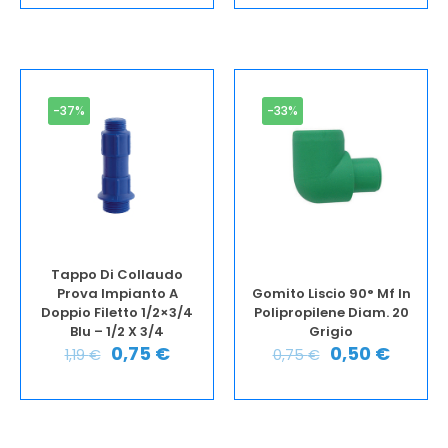
-37%
-33%
Tappo Di Collaudo
Prova Impianto A
Gomito Liscio 90° Mf In
Doppio Filetto 1/2×3/4
Polipropilene Diam. 20
Blu – 1/2 X 3/4
Grigio
0,75
€
0,50
€
1,19
€
0,75
€