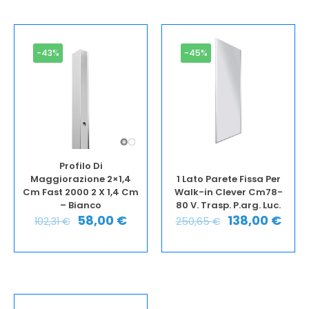
-43%
-45%
Profilo Di
Maggiorazione 2×1,4
1 Lato Parete Fissa Per
Cm Fast 2000 2 X 1,4 Cm
Walk-in Clever Cm78-
– Bianco
80 V. Trasp. P.arg. Luc.
58,00
€
138,00
€
102,31
€
250,65
€