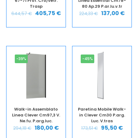
67-71 Prof. Cro/vetr.
Linea Essential Cm78-
Trasp
80 Ap.29 P.ar.lu.v.tr
405,75
€
137,00
€
644,57
€
224,33
€
-39%
-45%
Walk-in Assemblato
Paretina Mobile Walk-
Linea Clever Cm97,3 V.
in Clever Cm30 P.arg.
Ne.fu. P.arg.luc.
Luc. V.tras
180,00
€
95,50
€
294,18
€
173,51
€