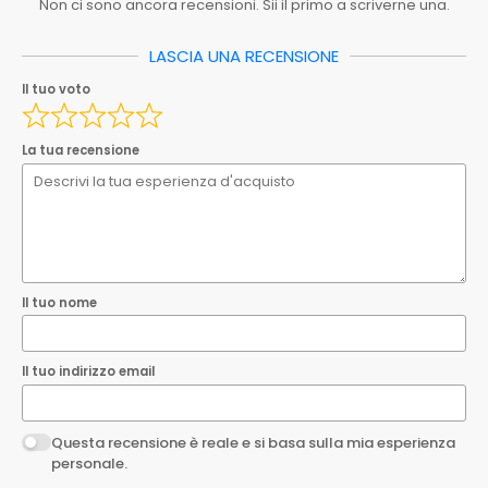
Non ci sono ancora recensioni. Sii il primo a scriverne una.
Serie
MEDIA20
Spedizione_ebay
0.00
LASCIA UNA RECENSIONE
Il tuo nome
Il tuo voto
Spedizione_ebay_1
0.00
Ean
8033408934174
Il tuo indirizzo email
La tua recensione
EAN
8033408934174
Questa recensione è reale e si basa sulla mia esperienza
personale.
Invia la tua recensione
Il tuo nome
Il tuo indirizzo email
Questa recensione è reale e si basa sulla mia esperienza
personale.