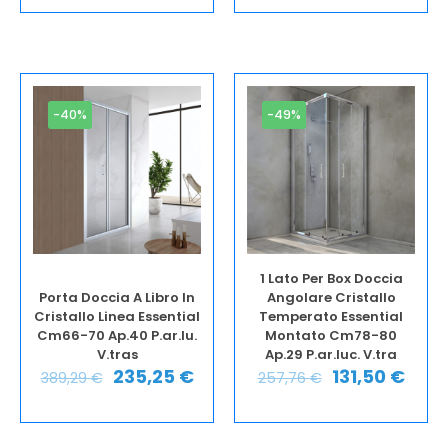
-40%
-49%
1 Lato Per Box Doccia
Porta Doccia A Libro In
Angolare Cristallo
Cristallo Linea Essential
Temperato Essential
Cm66-70 Ap.40 P.ar.lu.
Montato Cm78-80
V.tras
Ap.29 P.ar.luc. V.tra
235,25
€
131,50
€
389,29
€
257,76
€