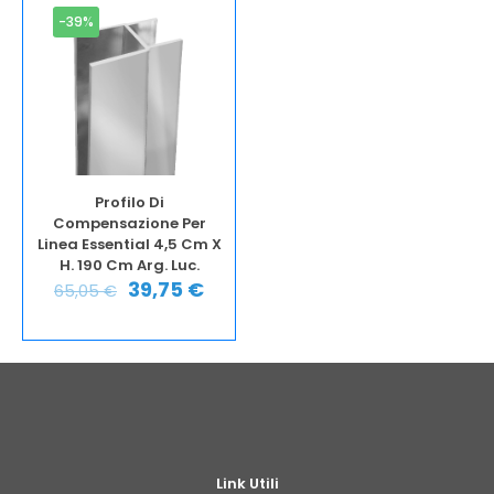
-39%
Profilo Di
Compensazione Per
Linea Essential 4,5 Cm X
H. 190 Cm Arg. Luc.
39,75
€
65,05
€
Link Utili