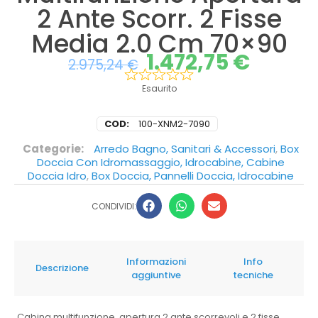
2 Ante Scorr. 2 Fisse
Media 2.0 Cm 70×90
1.472,75
€
2.975,24
€
Esaurito
COD:
100-XNM2-7090
Categorie:
Arredo Bagno, Sanitari & Accessori
,
Box
Doccia Con Idromassaggio, Idrocabine, Cabine
Doccia Idro
,
Box Doccia, Pannelli Doccia, Idrocabine
CONDIVIDI:
Informazioni
Info
Descrizione
aggiuntive
tecniche
Cabina multifunzione, apertura 2 ante scorrevoli e 2 fisse.