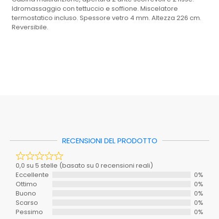
Idromassaggio con tettuccio e soffione. Miscelatore
termostatico incluso. Spessore vetro 4 mm. Altezza 226 cm.
Reversibile.
Peso
116,28 kg
0,0 su 5 stelle (basato su 0 recensioni reali)
EAN: 8033408934174
Eccellente
0%
Dimensioni
56 × 95 × 215,5 cm
Ottimo
0%
Scheda tecnica 1
Scheda tecnica 2
Buono
0%
Mastro
100-XNM2
Scarso
0%
Caratteristica
Pessimo
0%
Colore
ND
Non ci sono ancora recensioni. Sii il primo a scriverne una.
RECENSIONI DEL PRODOTTO
Inclusi_nel_set
SI
Materiale
ND
Il tuo voto
0,0 su 5 stelle (basato su 0 recensioni reali)
Richiede_montaggio
SI
Eccellente
0%
Ottimo
0%
La tua recensione
Stanza
BAGNO
Buono
0%
Scarso
0%
Tipo
Pessimo
0%