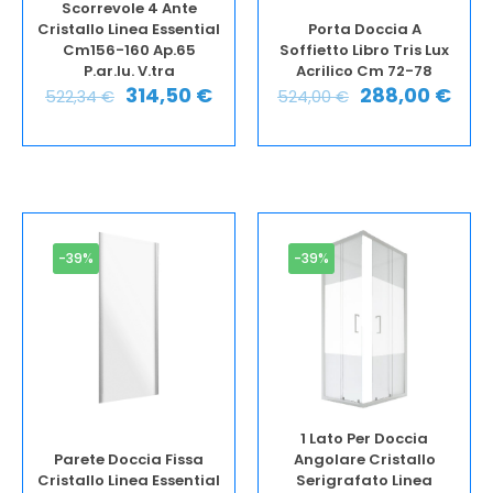
Scorrevole 4 Ante
Cristallo Linea Essential
Porta Doccia A
Cm156-160 Ap.65
Soffietto Libro Tris Lux
P.ar.lu. V.tra
Acrilico Cm 72-78
314,50
€
288,00
€
522,34
€
524,00
€
-39%
-39%
1 Lato Per Doccia
Parete Doccia Fissa
Angolare Cristallo
Cristallo Linea Essential
Serigrafato Linea