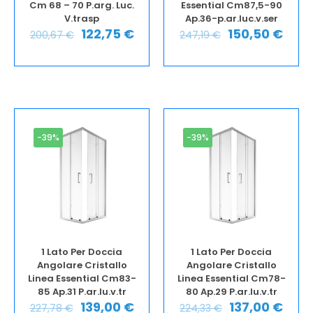
Cm 68 – 70 P.arg. Luc.
Essential Cm87,5-90
V.trasp
Ap.36-p.ar.luc.v.ser
122,75
€
150,50
€
200,67
€
247,19
€
-39%
-39%
1 Lato Per Doccia
1 Lato Per Doccia
Angolare Cristallo
Angolare Cristallo
Linea Essential Cm83-
Linea Essential Cm78-
85 Ap.31 P.ar.lu.v.tr
80 Ap.29 P.ar.lu.v.tr
139,00
€
137,00
€
227,78
€
224,33
€