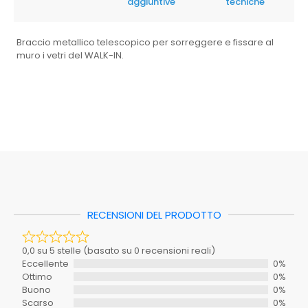
aggiuntive
tecniche
Braccio metallico telescopico per sorreggere e fissare al
muro i vetri del WALK-IN.
Peso
0,6 kg
0,0 su 5 stelle (basato su 0 recensioni reali)
EAN: 8033408890173
Eccellente
0%
Dimensioni
72 × 4 × 6 cm
Al momento non ci sono schede tecniche disponibili per
Ottimo
0%
questo prodotto.
Buono
0%
Mastro
100-GWB
Scarso
0%
Caratteristica
Pessimo
0%
Colore
Cromo
Non ci sono ancora recensioni. Sii il primo a scriverne una.
RECENSIONI DEL PRODOTTO
Inclusi_nel_set
SI
Materiale
Alluminio
Il tuo voto
0,0 su 5 stelle (basato su 0 recensioni reali)
Richiede_montaggio
SI
Eccellente
0%
Ottimo
0%
La tua recensione
Stanza
Bagno
Buono
0%
Scarso
0%