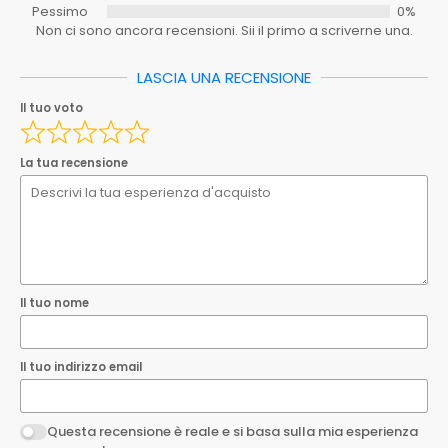
Tipo
Pessimo
0%
Non ci sono ancora recensioni. Sii il primo a scriverne una.
Serie
ESSENTIAL
Spedizione_ebay
0.00
LASCIA UNA RECENSIONE
Il tuo nome
Il tuo voto
Spedizione_ebay_1
0.00
Ean
8033408890173
Il tuo indirizzo email
La tua recensione
EAN
8033408890173
Questa recensione è reale e si basa sulla mia esperienza
personale.
Invia la tua recensione
Il tuo nome
Il tuo indirizzo email
Questa recensione è reale e si basa sulla mia esperienza