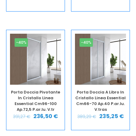
-40%
-40%
Porta Doccia Pivotante
Porta Doccia A Libro In
In Cristallo Linea
Cristallo Linea Essential
Essential Cm96-100
Cm66-70 Ap.40 P.ar.lu.
Ap.72,5 P.ar.lu. V.tr
V.tras
236,50
€
235,25
€
391,27
€
389,29
€