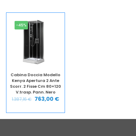
-45%
Cabina Doccia Modello
Kenya Apertura 2 Ante
Scorr. 2 Fisse Cm 80×120
V.trasp. Pann. Nero
763,00
€
1.387,16
€