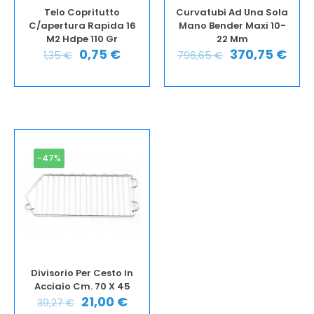
Telo Copritutto
Curvatubi Ad Una Sola
C/apertura Rapida 16
Mano Bender Maxi 10-
M2 Hdpe 110 Gr
22 Mm
0,75
€
370,75
€
1,35
€
796,65
€
-47%
Divisorio Per Cesto In
Acciaio Cm. 70 X 45
21,00
€
39,27
€