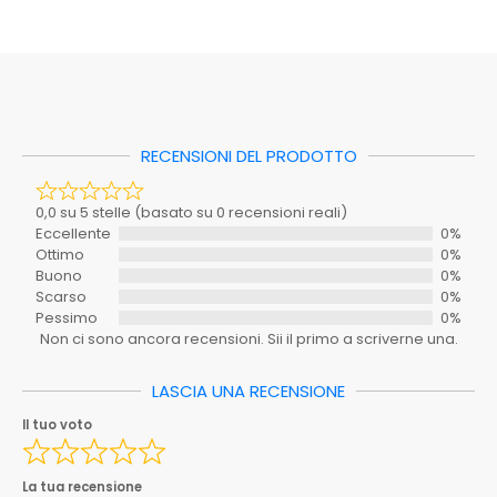
Dimensioni
9,5 × 1,5 × 16 cm
Al momento non ci sono schede tecniche disponibili per
Ottimo
0%
questo prodotto.
Buono
0%
Mastro
600-RPRFE8BET
Scarso
0%
Caratteristica
Pessimo
0%
Colore
ND
Non ci sono ancora recensioni. Sii il primo a scriverne una.
RECENSIONI DEL PRODOTTO
Inclusi_nel_set
SI
Materiale
ND
Il tuo voto
0,0 su 5 stelle (basato su 0 recensioni reali)
Richiede_montaggio
SI
Eccellente
0%
Ottimo
0%
La tua recensione
Stanza
BAGNO
Buono
0%
Scarso
0%
Tipo
Pessimo
0%
Non ci sono ancora recensioni. Sii il primo a scriverne una.
Serie
ND
Spedizione_ebay
0.00
LASCIA UNA RECENSIONE
Il tuo nome
Il tuo voto
Spedizione_ebay_1
0.00
Ean
8033408972886
Il tuo indirizzo email
La tua recensione