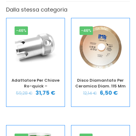
Dalla stessa categoria
-46%
-46%
Adattatore Per Chiave
Disco Diamantato Per
Ro-quick –
Ceramica Diam. 115 Mm
31,75
€
6,50
€
59,28
€
12,14
€