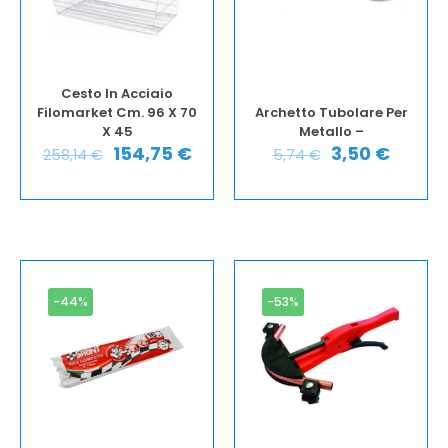
Cesto In Acciaio
Filomarket Cm. 96 X 70
Archetto Tubolare Per
X 45
Metallo –
154,75
€
3,50
€
258,14
€
5,74
€
-44%
-53%