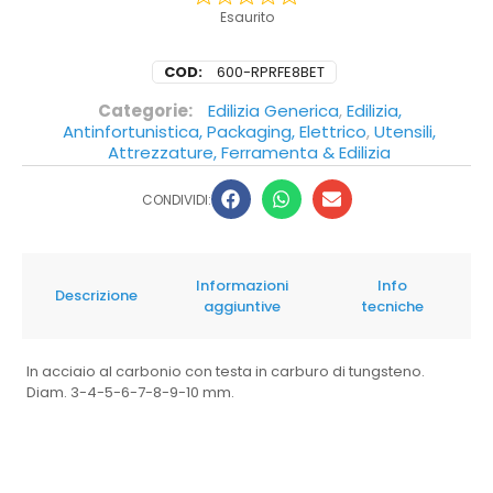
Esaurito
COD:
600-RPRFE8BET
Categorie:
Edilizia Generica
,
Edilizia,
Antinfortunistica, Packaging, Elettrico
,
Utensili,
Attrezzature, Ferramenta & Edilizia
CONDIVIDI:
Informazioni
Info
Descrizione
aggiuntive
tecniche
In acciaio al carbonio con testa in carburo di tungsteno.
Diam. 3-4-5-6-7-8-9-10 mm.
Peso
0,715 kg
0,0 su 5 stelle (basato su 0 recensioni reali)
EAN: 8033408972886
Eccellente
0%