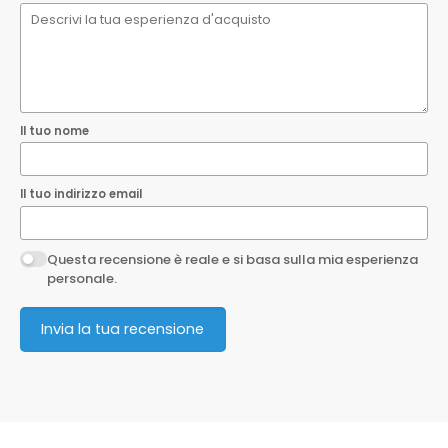
EAN
8033408972886
Questa recensione è reale e si basa sulla mia esperienza
personale.
Invia la tua recensione
Il tuo nome
Il tuo indirizzo email
Questa recensione è reale e si basa sulla mia esperienza
personale.
Invia la tua recensione