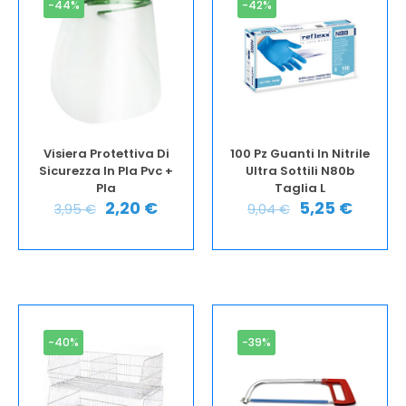
-44%
-42%
Visiera Protettiva Di
100 Pz Guanti In Nitrile
Sicurezza In Pla Pvc +
Ultra Sottili N80b
Pla
Taglia L
2,20
€
5,25
€
3,95
€
9,04
€
-40%
-39%