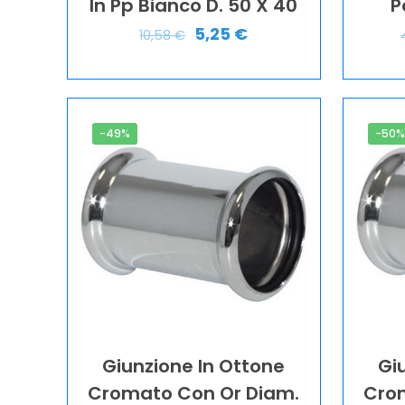
In Pp Bianco D. 50 X 40
P
5,25
€
10,58
€
-49%
-50
Giunzione In Ottone
Gi
Cromato Con Or Diam.
Cro