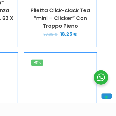
r”
enza
Piletta Click-clack Tea
 63 X
“mini – Clicker” Con
Troppo Pieno
18,25
€
37,68
€
-51%