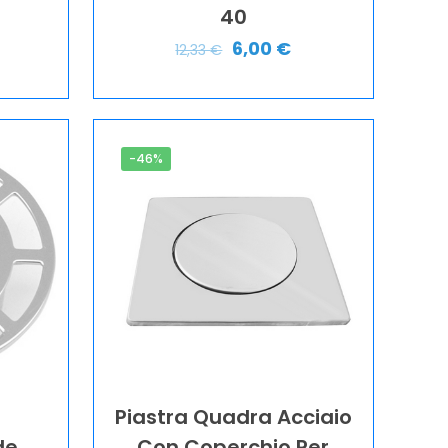
40
6,00
€
12,33
€
-46%
Piastra Quadra Acciaio
de
Con Coperchio Per