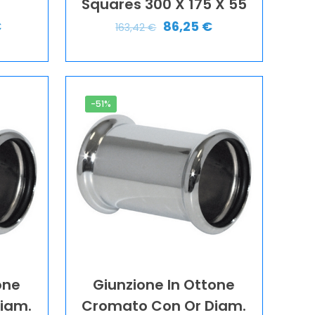
Squares 300 X 175 X 55
€
86,25
€
163,42
€
-51%
one
Giunzione In Ottone
iam.
Cromato Con Or Diam.