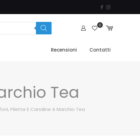
0
Recensioni
Contatti
Marchio Tea
foni, Pilette E Canaline A Marchio Tea