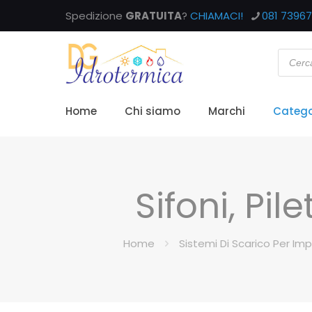
Spedizione
GRATUITA
?
CHIAMACI!
081 7396
Home
Chi siamo
Marchi
Catego
Sifoni, Pi
Home
Sistemi Di Scarico Per Impi