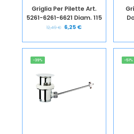
Griglia Per Pilette Art.
Gr
5261-6261-6621 Diam. 115
Do
6,25
€
12,49
€
-39%
-51%