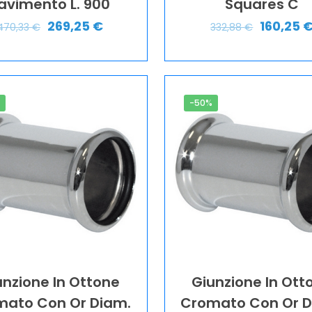
avimento L. 900
Squares C
269,25
€
160,25
470,33
€
332,88
€
%
-50%
unzione In Ottone
Giunzione In Ott
mato Con Or Diam.
Cromato Con Or D