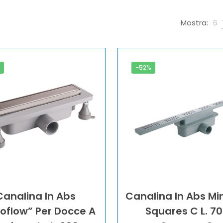
Mostra:
6
%
-52%
Canalina In Abs
Canalina In Abs Mi
oflow” Per Docce A
Squares C L. 7