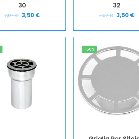
30
32
3,50
€
3,50
€
7,07
€
7,07
€
%
-50%
Griglia Per Sifoi