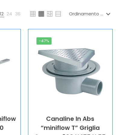
12
24
36
-47%
niflow
Canaline In Abs
00
“miniflow T” Griglia