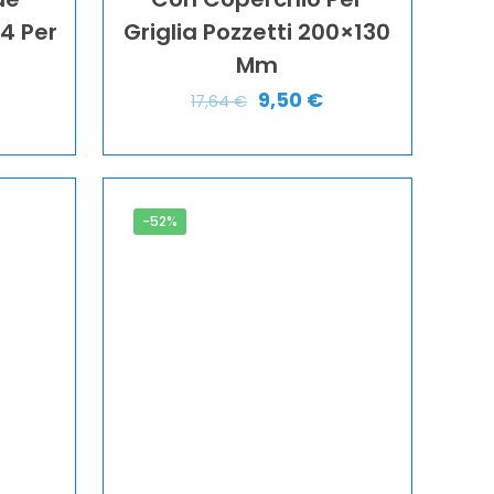
4 Per
Griglia Pozzetti 200×130
Mm
9,50
€
17,64
€
-52%