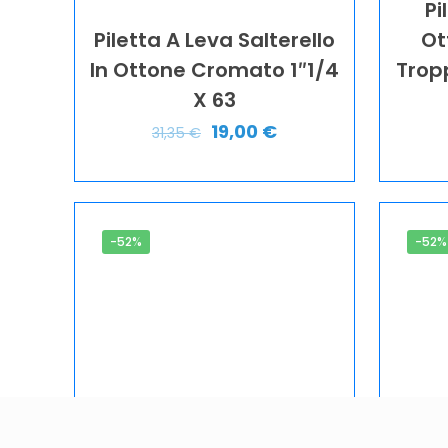
Pi
Piletta A Leva Salterello
Ot
In Ottone Cromato 1″1/4
Trop
X 63
19,00
€
31,35
€
-52%
-52%