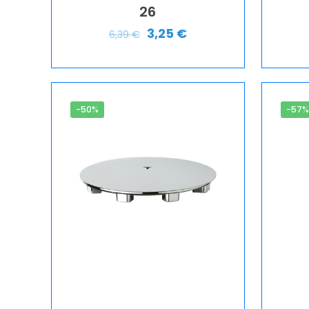
26
3,25
€
6,39
€
-50%
-57