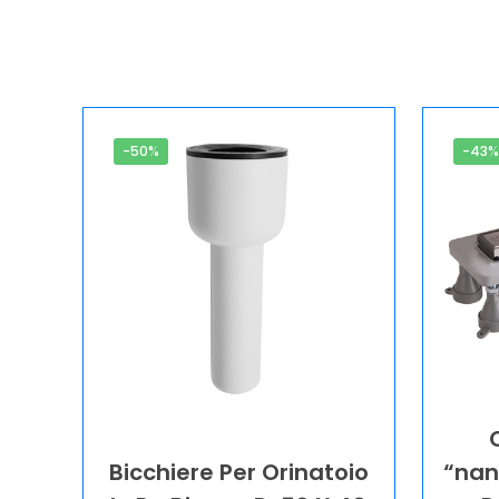
-50%
-43
Bicchiere Per Orinatoio
“nan