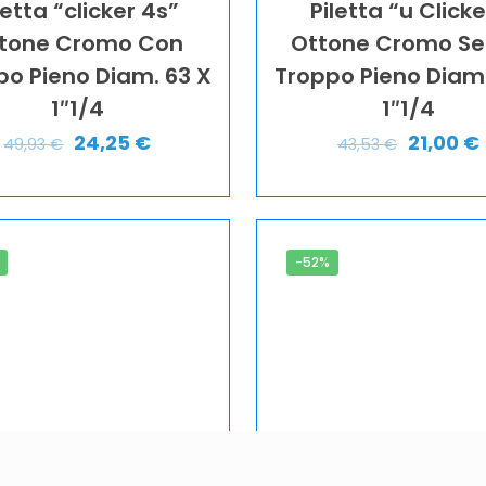
letta “clicker 4s”
Piletta “u Clicke
tone Cromo Con
Ottone Cromo S
po Pieno Diam. 63 X
Troppo Pieno Diam.
1″1/4
1″1/4
24,25
€
21,00
€
49,93
€
43,53
€
-52%