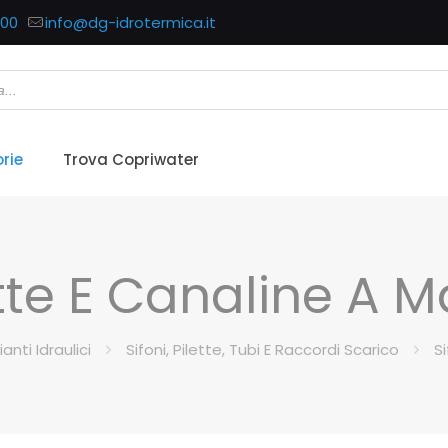
700
info@dg-idrotermica.it
rie
Trova Copriwater
lette E Canaline A 
anti Idraulici
Sifoni, Pilette, Tubi E Raccordi Scarico
Si