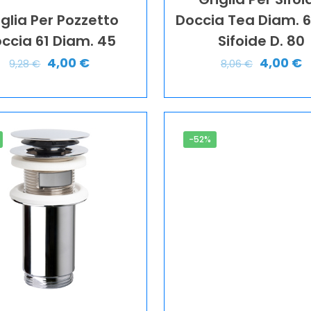
iglia Per Pozzetto
Doccia Tea Diam. 6
ccia 61 Diam. 45
Sifoide D. 80
4,00
€
4,00
€
9,28
€
8,06
€
-52%